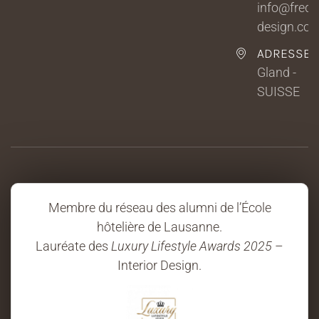
info@fredri
design.co
ADRESSE
Gland -
SUISSE
Membre du réseau des alumni de l’École
hôtelière de Lausanne.
Lauréate des
Luxury Lifestyle Awards 2025
–
Interior Design.