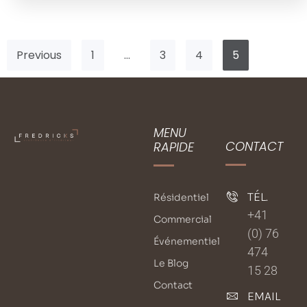
Previous
1
…
3
4
5
MENU
CONTACT
RAPIDE
TÉL.
Résidentiel
+41
Commercial
(0) 76
Événementiel
474
Le Blog
15 28
Contact
EMAIL