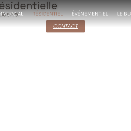
ésidentielle
ussite.
MMERCIAL
RÉSIDENTIEL
ÉVÉNEMENTIEL
LE B
CONTACT