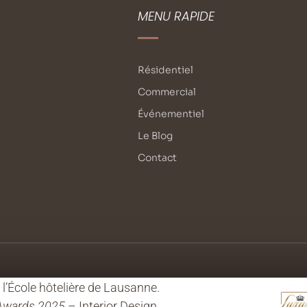
MENU RAPIDE
Résidentiel
Commercial
Événementiel
Le Blog
Contact
’École hôtelière de Lausanne.
 Awards 2025
– Interior Design.