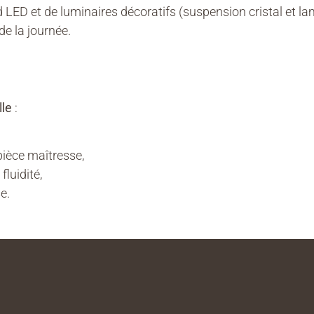
d LED et de luminaires décoratifs (suspension cristal et l
e la journée.
lle
:
èce maîtresse,
luidité,
e.