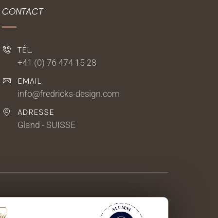
CONTACT
TÉL.
+41 (0) 76 474 15 28
EMAIL
info@fredricks-design.com
ADRESSE
Gland - SUISSE