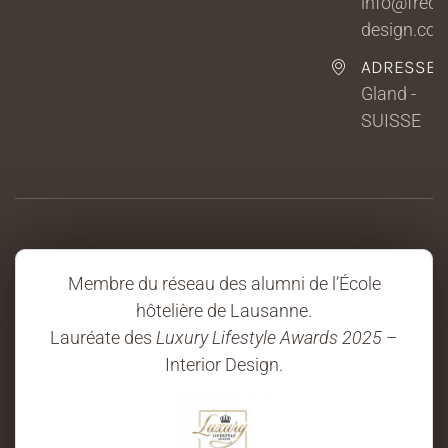
info@fredri
design.co
ADRESSE
Gland -
SUISSE
Membre du réseau des alumni de l’École
hôtelière de Lausanne.
Lauréate des
Luxury Lifestyle Awards 2025
–
Interior Design.