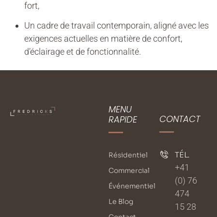
fort,
Un cadre de travail contemporain, aligné avec les
exigences actuelles en matière de confort,
d’éclairage et de fonctionnalité.
MENU
CONTACT
RAPIDE
TÉL.
Résidentiel
+41
Commercial
(0) 76
Événementiel
474
Le Blog
15 28
Contact