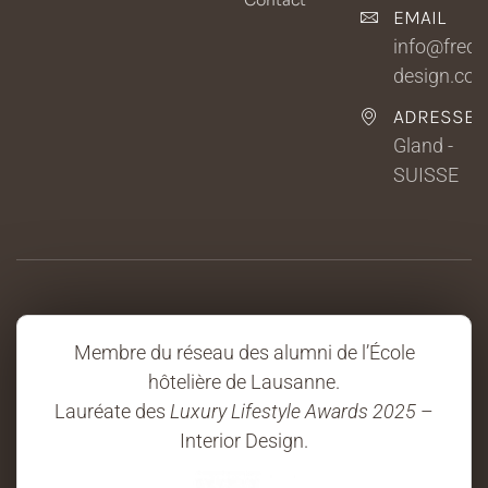
EMAIL
info@fredri
design.co
ADRESSE
Gland -
SUISSE
Membre du réseau des alumni de l’École
hôtelière de Lausanne.
Lauréate des
Luxury Lifestyle Awards 2025
–
Interior Design.