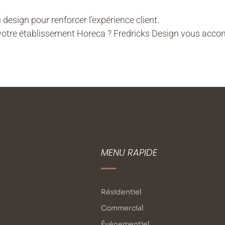
 design pour renforcer l’expérience client.
votre établissement Horeca ? Fredricks Design vous accom
MENU RAPIDE
Résidentiel
Commercial
Événementiel