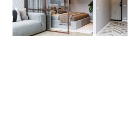
Les 6 clés pour
maximiser un petit
espace (sans le saturer)
1.
Segmenter sans
cloisonner
Dans un petit logement, chaque m² doit
avoir
un rôle
, mais sans forcément être enfermé.