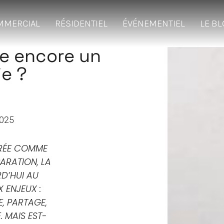
MMERCIAL
RÉSIDENTIEL
ÉVÉNEMENTIEL
LE B
le encore un
ie ?
2025
RÉE COMME
PARATION, LA
RD’HUI AU
ENJEUX :
E, PARTAGE,
. MAIS EST-